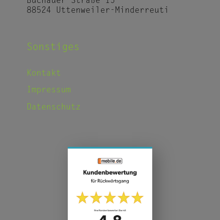
Buchauer Straße 15
88524 Uttenweiler-Minderreuti
Sonstiges
Kontakt
Impressum
Datenschutz