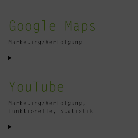
to
service
Google Maps
google-
analytics
Marketing/Verfolgung
Consent
to
service
YouTube
google-
maps
Marketing/Verfolgung,
funktionelle, Statistik
Consent
to