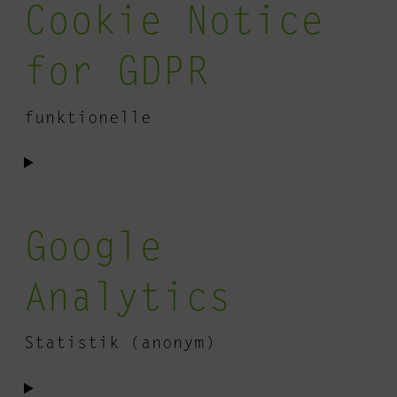
Cookie Notice
wordfence
for GDPR
funktionelle
Consent
to
service
Google
cookie-
notice-
Analytics
for-
gdpr
Statistik (anonym)
Consent